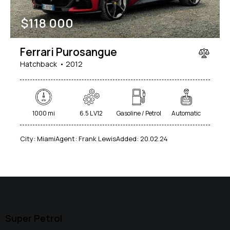
$
118 000
Ferrari Purosangue
Hatchback
2012
1000 mi
6.5 L V12
Gasoline / Petrol
Automatic
City:
Miami
Agent:
Frank Lewis
Added:
20.02.24
Super Petrol