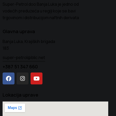
Super-Petrol doo Banja Luka je jedno od
vodećih preduzeća u regiji koje se bavi
trgovinom i distribucijom naftnih derivata
Glavna uprava
Banja Luka, Krajiških brigada
183
super-petrol@blic.net
+387 51 347 660
Lokacija uprave