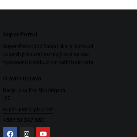
Super Petrol
Super-Petrol doo Banja Luka je jedno od
vodećih preduzeća u regiji koje se bavi
trgovinom i distribucijom naftnih derivata
Glavna uprava
Banja Luka, Krajiških brigada
183
super-petrol@blic.net
+387 51 347 660