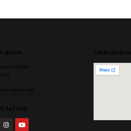
a uprava
Lokacija upra
uka, Krajiških
 183
petrol@blic.net
51 347 660