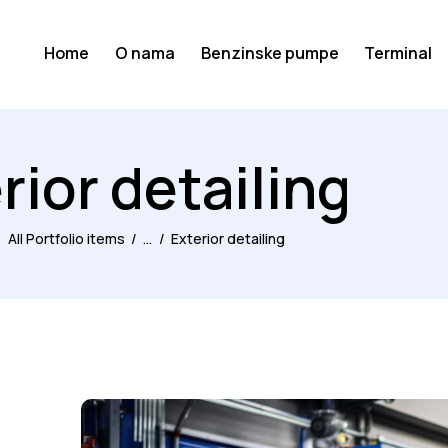
Home
O nama
Benzinske pumpe
Terminal
rior detailing
All Portfolio items
...
Exterior detailing