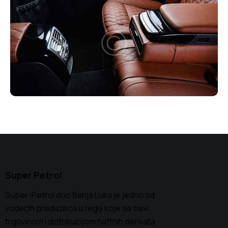
Super Petrol
Super-Petrol doo Banja Luka je jedno od
vodećih preduzeća u regiji koje se bavi
trgovinom i distribucijom naftnih derivata