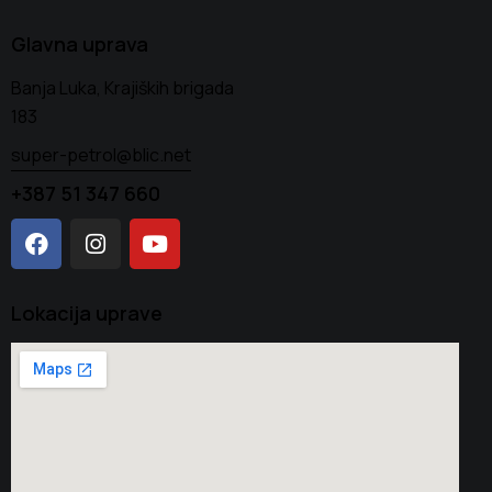
Glavna uprava
Banja Luka, Krajiških brigada
183
super-petrol@blic.net
+387 51 347 660
Lokacija uprave