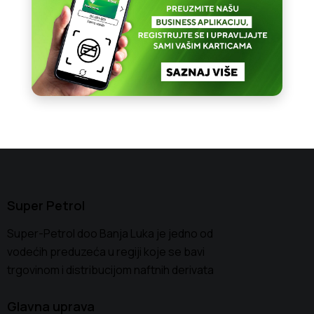
Super Petrol
Super-Petrol doo Banja Luka je jedno od
vodećih preduzeća u regiji koje se bavi
trgovinom i distribucijom naftnih derivata
Glavna uprava