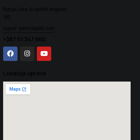
Banja Luka, Krajiških brigada
183
super-petrol@blic.net
+387 51 347 660
Lokacija uprave