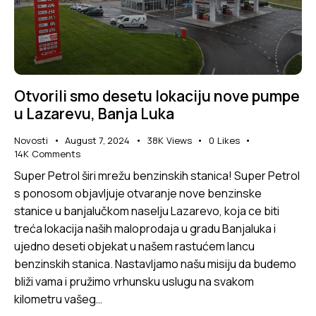
Otvorili smo desetu lokaciju nove pumpe
u Lazarevu, Banja Luka
Novosti
August 7, 2024
38K
Views
0
Likes
14K
Comments
Super Petrol širi mrežu benzinskih stanica! Super Petrol
s ponosom objavljuje otvaranje nove benzinske
stanice u banjalučkom naselju Lazarevo, koja ce biti
treća lokacija naših maloprodaja u gradu Banjaluka i
ujedno deseti objekat u našem rastućem lancu
benzinskih stanica. Nastavljamo našu misiju da budemo
bliži vama i pružimo vrhunsku uslugu na svakom
kilometru vašeg…