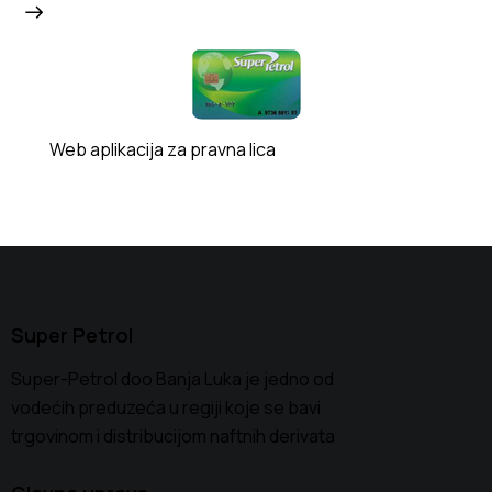
Web aplikacija za pravna lica
Super Petrol
Super-Petrol doo Banja Luka je jedno od
vodećih preduzeća u regiji koje se bavi
trgovinom i distribucijom naftnih derivata