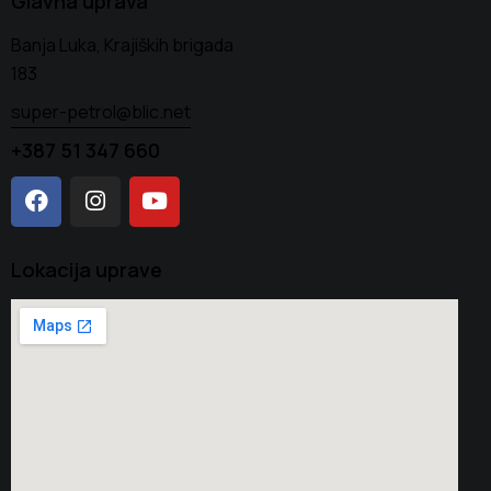
Glavna uprava
Banja Luka, Krajiških brigada
183
super-petrol@blic.net
+387 51 347 660
Lokacija uprave